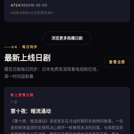
4724
119
2016-05-03
#战争#电影#日本免费高清#
浏览更多热播日剧
04 · 每日同步
最新上线日剧
查看全部
樱花日剧每日同步：日本免费高清观看电视剧在线，
第一时间追新番
新上爱情日剧
7 张
第十夜：暗流涌动
《第十夜：暗流涌动》讲述发生在冷战时期的东柏林的故事。一位
身处职场漩涡的女律师决心揭开一桩悬而未决的旧案，与体制深处