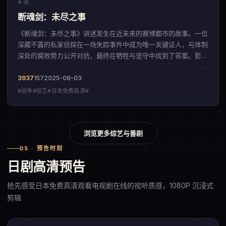
4 张
断魂剑：未尽之事
《断魂剑：未尽之事》讲述发生在近未来的赛博都市的故事。一位
深藏不露的私家侦探在一场失踪事件中成为唯一关键证人，与体制
深处的腐败势力公开对抗，最终在牺牲与坚守中找到了答案。影片
以凌厉的镜头语言，呈现出一部来自日本的战争佳作。
3937
157
2025-08-03
#战争#综艺#日本免费高清#
浏览更多综艺与番剧
05 · 预告时刻
日剧高清预告
抢先感受日本免费高清观看电视剧在线的视听质感，1080P 沉浸式
剪辑