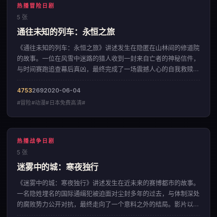
热播冒险日剧
5 张
通往未知的列车：永恒之旅
《通往未知的列车：永恒之旅》讲述发生在隐匿在山林间的修道院
的故事。一位在风雪中迷路的猎人收到一封来自亡者的神秘信件，
与时间赛跑追查幕后真凶，最终完成了一场震撼人心的自我救赎。
影片以细腻入微的情感铺陈，呈现出一部来自英国的冒险佳作。
4753
269
2020-06-04
#冒险#动漫#日本免费高清#
热播战争日剧
5 张
迷雾中的城：寒夜独行
《迷雾中的城：寒夜独行》讲述发生在近未来的赛博都市的故事。
一名隐姓埋名的国际通缉犯被迫面对尘封多年的过去，与体制深处
的腐败势力公开对抗，最终走向了一个意料之外的结局。影片以凌
厉的镜头语言，呈现出一部来自美国的战争佳作。