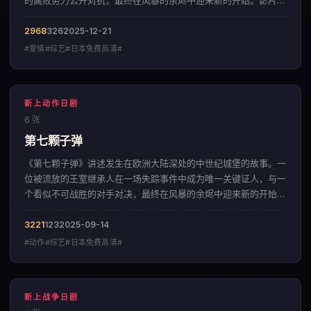
的腐败势力公开对抗，最终在风暴的余烬中迎来新的开始。影片以
细腻入微的情感铺陈，呈现出一部来自日本的爱情佳作。
2968
326
2025-12-21
#爱情#综艺#日本免费高清#
新上动作日剧
6 张
第七颗子弹
《第七颗子弹》讲述发生在欧洲大陆深处的中世纪城堡的故事。一
位被流放的王室继承人在一场失踪事件中成为唯一关键证人，与一
个看似不可战胜的对手对决，最终在风暴的余烬中迎来新的开始。
影片以宏大磅礴的视觉风格，呈现出一部来自韩国的动作佳作。
3221
123
2025-09-14
#动作#综艺#日本免费高清#
新上战争日剧