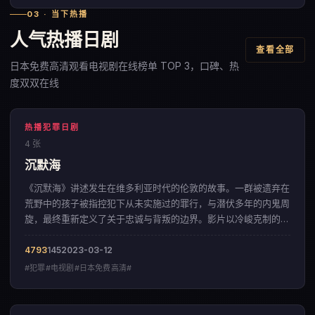
03 · 当下热播
人气热播日剧
查看全部
日本免费高清观看电视剧在线榜单 TOP 3，口碑、热
度双双在线
热播犯罪日剧
4 张
沉默海
《沉默海》讲述发生在维多利亚时代的伦敦的故事。一群被遗弃在
荒野中的孩子被指控犯下从未实施过的罪行，与潜伏多年的内鬼周
旋，最终重新定义了关于忠诚与背叛的边界。影片以冷峻克制的影
像调性，呈现出一部来自英国的犯罪佳作。
4793
145
2023-03-12
#犯罪#电视剧#日本免费高清#